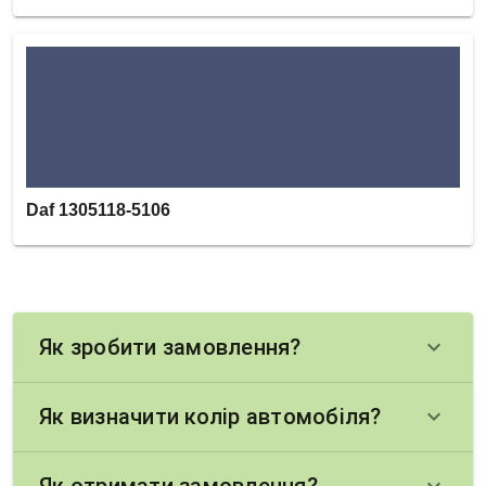
Daf 1305118-5106
Як зробити замовлення?
keyboard_arrow_down
Як визначити колір автомобіля?
keyboard_arrow_down