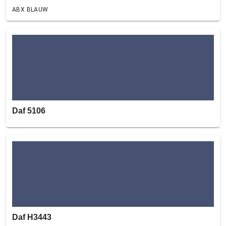
ABX BLAUW
Daf 5106
Daf H3443