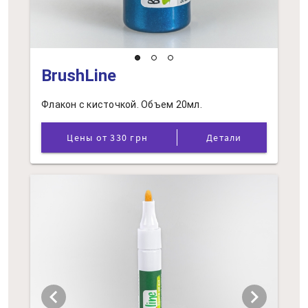
BrushLine
Флакон с кисточкой. Объем 20мл.
Цены от 330 грн
Детали
chevron_left
chevron_right