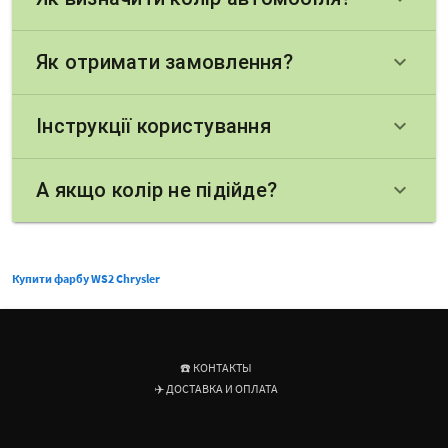
Як отримати замовлення?
keyboard_arrow_down
Інструкції користування
keyboard_arrow_down
А якщо колір не підійде?
keyboard_arrow_down
Купити фарбу WS2 Chrysler
☎️ КОНТАКТЫ
✈️ ДОСТАВКА И ОПЛАТА