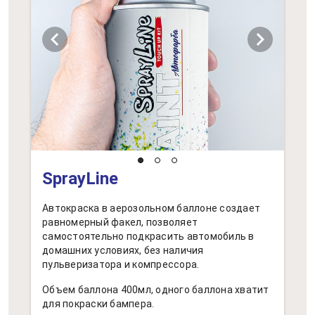
chevron_left
chevron_right
SprayLine
Автокраска в аерозольном баллоне создает
равномерный факел, позволяет
самостоятельно подкрасить автомобиль в
домашних условиях, без наличия
пульверизатора и компрессора.
Объем баллона 400мл, одного баллона хватит
для покраски бампера.