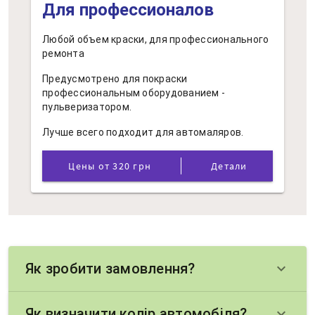
Для профессионалов
Любой объем краски, для профессионального
ремонта
Предусмотрено для покраски
профессиональным оборудованием -
пульверизатором.
Лучше всего подходит для автомаляров.
Цены от 320 грн
Детали
Як зробити замовлення?
keyboard_arrow_down
Як визначити колір автомобіля?
keyboard_arrow_down