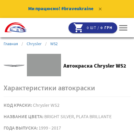
Ми працюємо!
#braveukraine
clear
shopping_cart
menu
0 ШТ /
0 ГРН
Главная
/
Chrysler
/
WS2
Автокраска Chrysler WS2
Характеристики автокраски
КОД КРАСКИ:
Chrysler WS2
НАЗВАНИЕ ЦВЕТА:
BRIGHT SILVER, PLATA BRILLANTE
ГОДА ВЫПУСКА:
1999 - 2017