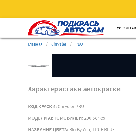
☎️ КОНТА
Главная
/
Chrysler
/
PBU
Характеристики автокраски
КОД КРАСКИ:
Chrysler PBU
МОДЕЛИ АВТОМОБИЛЕЙ:
200 Series
НАЗВАНИЕ ЦВЕТА:
Blu By You, TRUE BLUE