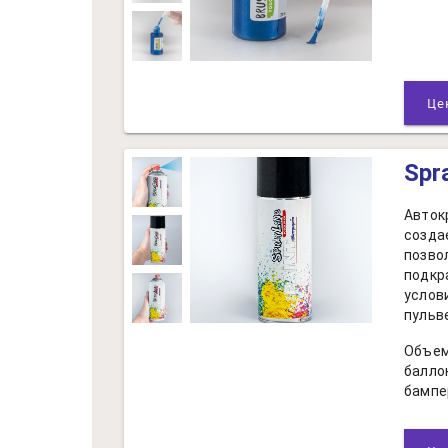
Spr
Авток
созда
позво
подкр
услов
пульв
Объем
балло
бампе