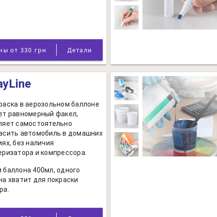
Цены от 330 грн
Детали
ayLine
раска в аерозольном баллоне
ет равномерный факел,
ляет самостоятельно
асить автомобиль в домашних
иях, без наличия
еризатора и компрессора.
 баллона 400мл, одного
на хватит для покраски
ра.