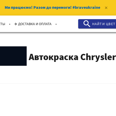
Ми працюємо!
Разом до перемоги!
#braveukraine
clear
search
.
.
КТЫ
✈️ ДОСТАВКА И ОПЛАТА
НАЙТИ ЦВЕТ
Автокраска Chrysle