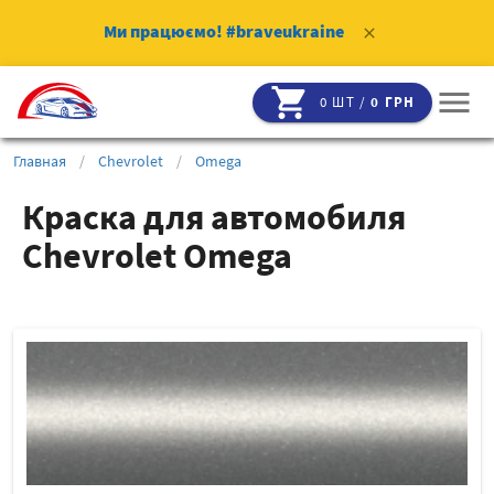
Ми працюємо!
#braveukraine
clear
shopping_cart
menu
0 ШТ /
0 ГРН
Главная
/
Chevrolet
/
Omega
Краска для автомобиля
Chevrolet Omega