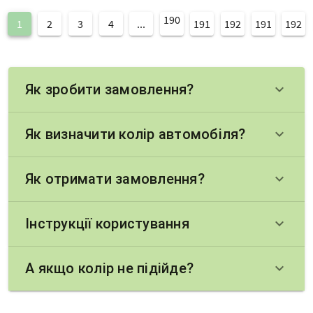
190
1
2
3
4
...
191
192
191
192
Як зробити замовлення?
keyboard_arrow_down
Як визначити колір автомобіля?
keyboard_arrow_down
Як отримати замовлення?
keyboard_arrow_down
Інструкції користування
keyboard_arrow_down
А якщо колір не підійде?
keyboard_arrow_down