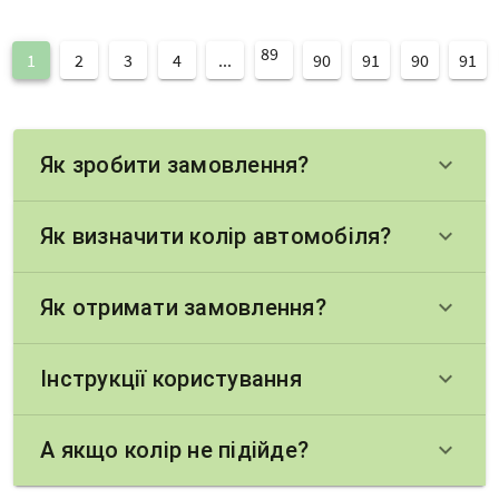
89
1
2
3
4
...
90
91
90
91
Як зробити замовлення?
keyboard_arrow_down
Як визначити колір автомобіля?
keyboard_arrow_down
Як отримати замовлення?
keyboard_arrow_down
Інструкції користування
keyboard_arrow_down
А якщо колір не підійде?
keyboard_arrow_down