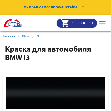
Ми працюємо!
#braveukraine
clear
shopping_cart
menu
0 ШТ /
0 ГРН
Главная
/
BMW
/
i3
Краска для автомобиля
BMW i3