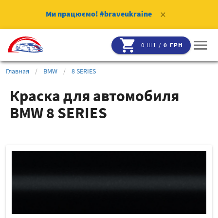
Ми працюємо!
#braveukraine
clear
shopping_cart
menu
0 ШТ /
0 ГРН
Главная
/
BMW
/
8 SERIES
Краска для автомобиля
BMW 8 SERIES