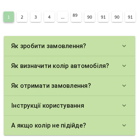
89
1
2
3
4
...
90
91
90
91
Як зробити замовлення?
keyboard_arrow_down
Як визначити колір автомобіля?
keyboard_arrow_down
Як отримати замовлення?
keyboard_arrow_down
Інструкції користування
keyboard_arrow_down
А якщо колір не підійде?
keyboard_arrow_down