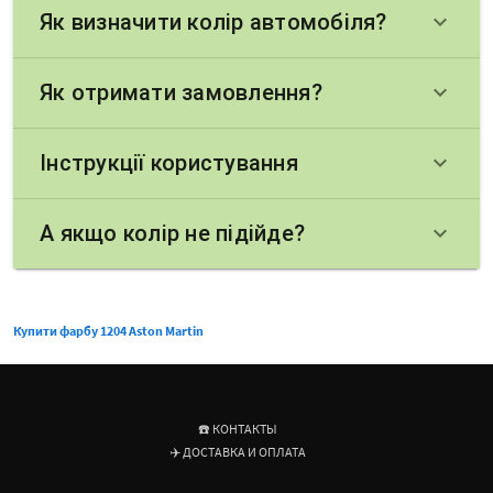
Як визначити колір автомобіля?
keyboard_arrow_down
Як отримати замовлення?
keyboard_arrow_down
Інструкції користування
keyboard_arrow_down
А якщо колір не підійде?
keyboard_arrow_down
Купити фарбу 1204 Aston Martin
☎️ КОНТАКТЫ
✈️ ДОСТАВКА И ОПЛАТА