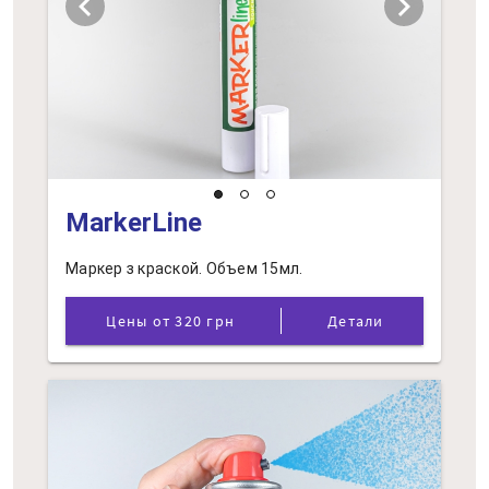
chevron_left
chevron_right
MarkerLine
Маркер з краской. Объем 15мл.
Цены от 320 грн
Детали