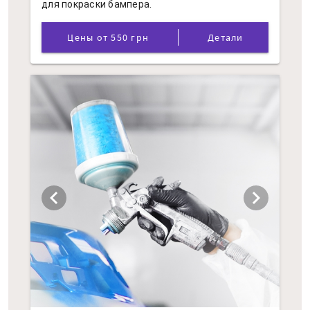
для покраски бампера.
Цены от 550 грн
Детали
chevron_left
chevron_right