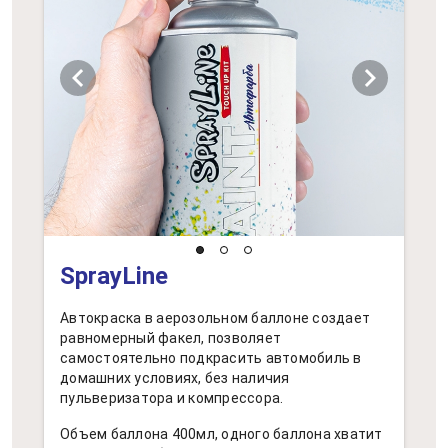
chevron_left
chevron_right
SprayLine
Автокраска в аерозольном баллоне создает
равномерный факел, позволяет
самостоятельно подкрасить автомобиль в
домашних условиях, без наличия
пульверизатора и компрессора.
Объем баллона 400мл, одного баллона хватит