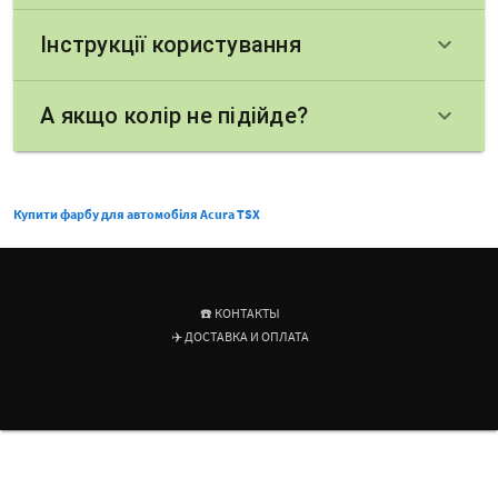
Інструкції користування
keyboard_arrow_down
А якщо колір не підійде?
keyboard_arrow_down
Купити фарбу для автомобіля Acura TSX
☎️ КОНТАКТЫ
✈️ ДОСТАВКА И ОПЛАТА