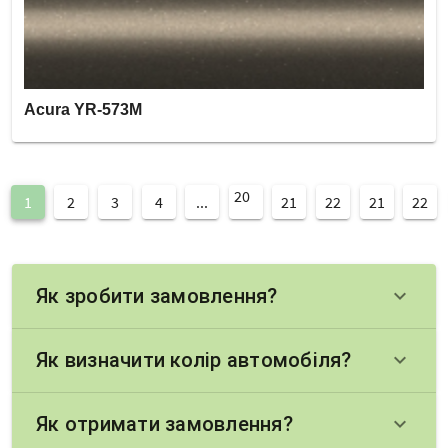
Acura YR-573M
20
1
2
3
4
...
21
22
21
22
Як зробити замовлення?
keyboard_arrow_down
Як визначити колір автомобіля?
keyboard_arrow_down
Як отримати замовлення?
keyboard_arrow_down