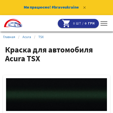
Ми працюємо!
#braveukraine
clear
shopping_cart
menu
0 ШТ /
0 ГРН
Главная
/
Acura
/
TSX
Краска для автомобиля
Acura TSX