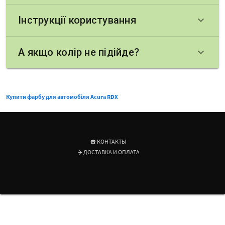
Інструкції користування
keyboard_arrow_down
А якщо колір не підійде?
keyboard_arrow_down
Купити фарбу для автомобіля Acura RDX
☎️ КОНТАКТЫ
✈️ ДОСТАВКА И ОПЛАТА