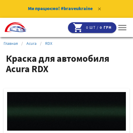
Ми працюємо!
#braveukraine
clear
shopping_cart
menu
0 ШТ /
0 ГРН
Главная
/
Acura
/
RDX
Краска для автомобиля
Acura RDX