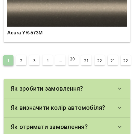
Acura YR-573M
20
1
2
3
4
...
21
22
21
22
Як зробити замовлення?
keyboard_arrow_down
Як визначити колір автомобіля?
keyboard_arrow_down
Як отримати замовлення?
keyboard_arrow_down