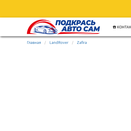
☎️ КОНТА
Главная
/
LandRover
/
Zafira