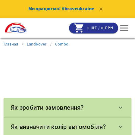
Ми працюємо!
#braveukraine
clear
shopping_cart
menu
0 ШТ /
0 ГРН
Главная
/
LandRover
/
Combo
Як зробити замовлення?
keyboard_arrow_down
Як визначити колір автомобіля?
keyboard_arrow_down