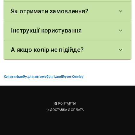
Як отримати замовлення?
keyboard_arrow_down
Інструкції користування
keyboard_arrow_down
А якщо колір не підійде?
keyboard_arrow_down
Купити фарбу для автомобіля LandRover Combo
☎️ КОНТАКТЫ
✈️ ДОСТАВКА И ОПЛАТА