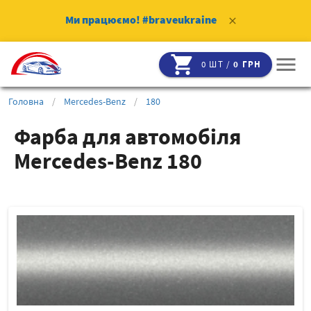
Ми працюємо!
#braveukraine
clear
shopping_cart
menu
0 ШТ /
0 ГРН
Головна
/
Mercedes-Benz
/
180
Фарба для автомобіля
Mercedes-Benz 180