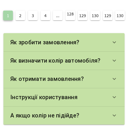
128
1
2
3
4
...
129
130
129
130
Як зробити замовлення?
keyboard_arrow_down
Як визначити колір автомобіля?
keyboard_arrow_down
Як отримати замовлення?
keyboard_arrow_down
Інструкції користування
keyboard_arrow_down
А якщо колір не підійде?
keyboard_arrow_down