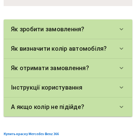
Як зробити замовлення?
keyboard_arrow_down
Як визначити колір автомобіля?
keyboard_arrow_down
Як отримати замовлення?
keyboard_arrow_down
Інструкції користування
keyboard_arrow_down
А якщо колір не підійде?
keyboard_arrow_down
Купить краску Mercedes-Benz 366