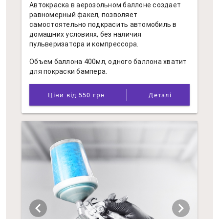
Автокраска в аерозольном баллоне создает
равномерный факел, позволяет
самостоятельно подкрасить автомобиль в
домашних условиях, без наличия
пульверизатора и компрессора.
Объем баллона 400мл, одного баллона хватит
для покраски бампера.
Ціни від 550 грн
Деталі
chevron_left
chevron_right