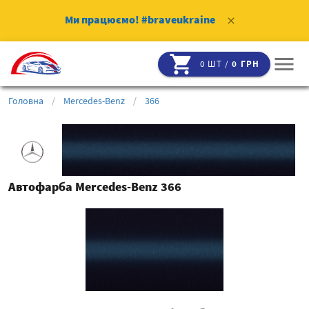
Ми працюємо!
#braveukraine
clear
shopping_cart
menu
0 ШТ /
0 ГРН
Головна
/
Mercedes-Benz
/
366
Автофарба Mercedes-Benz 366