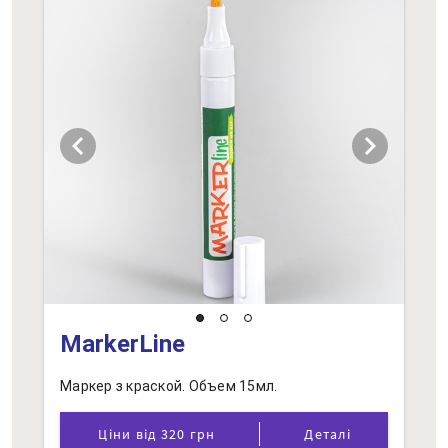
chevron_left
chevron_right
MarkerLine
Маркер з краской. Объем 15мл.
Ціни від 320 грн
Деталі