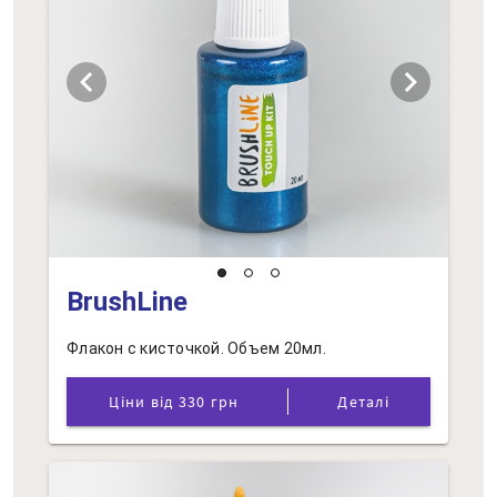
chevron_left
chevron_right
BrushLine
Флакон с кисточкой. Объем 20мл.
Ціни від 330 грн
Деталі