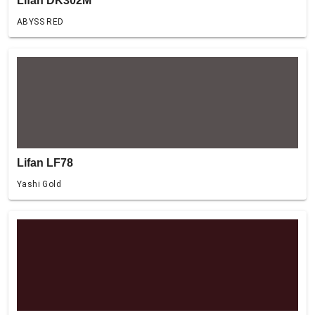
Lifan DK302M
ABYSS RED
Lifan LF78
Yashi Gold