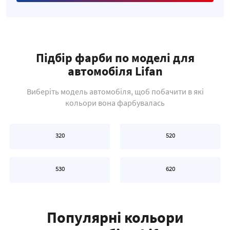
Підбір фарби по моделі для
автомобіля Lifan
Виберіть модель автомобіля, щоб побачити в які
кольори вона фарбувалась
320
520
530
620
Популярні кольори