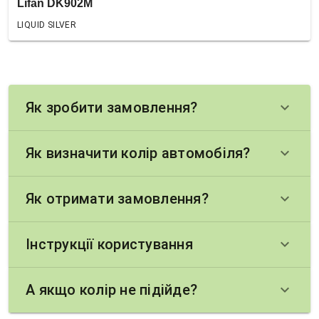
Lifan DK902M
LIQUID SILVER
Як зробити замовлення?
keyboard_arrow_down
Як визначити колір автомобіля?
keyboard_arrow_down
Як отримати замовлення?
keyboard_arrow_down
Інструкції користування
keyboard_arrow_down
А якщо колір не підійде?
keyboard_arrow_down