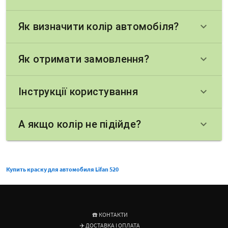
Як визначити колір автомобіля?
keyboard_arrow_down
Як отримати замовлення?
keyboard_arrow_down
Інструкції користування
keyboard_arrow_down
А якщо колір не підійде?
keyboard_arrow_down
Купить краску для автомобиля Lifan 520
☎️ КОНТАКТИ
✈️ ДОСТАВКА І ОПЛАТА