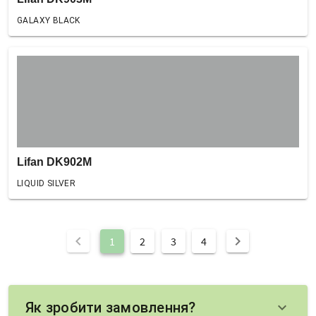
GALAXY BLACK
Lifan DK902M
LIQUID SILVER
chevron_left
chevron_right
1
2
3
4
Як зробити замовлення?
keyboard_arrow_down