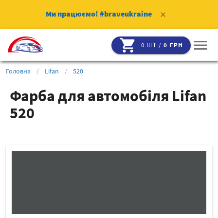
Ми працюємо!
#braveukraine
clear
shopping_cart
menu
0 ШТ /
0 ГРН
Головна
/
Lifan
/
520
Фарба для автомобіля Lifan
520