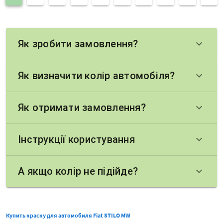
Як зробити замовлення?
keyboard_arrow_down
Як визначити колір автомобіля?
keyboard_arrow_down
Як отримати замовлення?
keyboard_arrow_down
Інструкції користування
keyboard_arrow_down
А якщо колір не підійде?
keyboard_arrow_down
Купить краску для автомобиля Fiat STILO MW