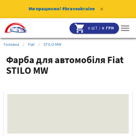
Ми працюємо!
#braveukraine
clear
shopping_cart
menu
0 ШТ /
0 ГРН
Головна
/
Fiat
/
STILO MW
Фарба для автомобіля Fiat
STILO MW