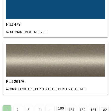
Fiat 479
AZUL MIAMI, BLU LINE, BLUE
Fiat 261/A
AVORIO FAMILIARE, PERLA VASARI, PERLA VASARI MET
180
1
2
3
4
...
181
182
181
182