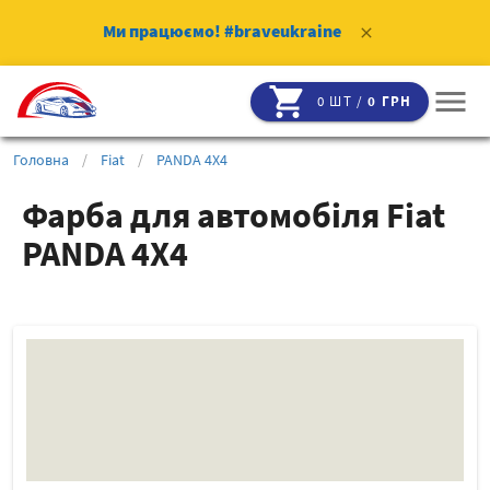
Ми працюємо!
#braveukraine
clear
shopping_cart
menu
0 ШТ /
0 ГРН
Головна
/
Fiat
/
PANDA 4X4
Фарба для автомобіля Fiat
PANDA 4X4