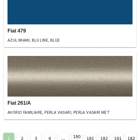
Fiat 479
AZUL MIAMI, BLU LINE, BLUE
Fiat 261/A
AVORIO FAMILIARE, PERLA VASARI, PERLA VASARI MET
180
1
2
3
4
...
181
182
181
182