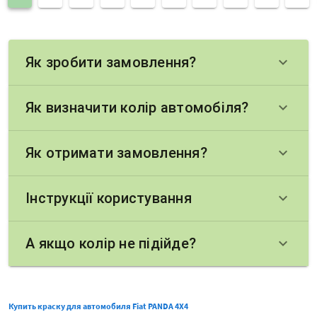
Як зробити замовлення?
keyboard_arrow_down
Як визначити колір автомобіля?
keyboard_arrow_down
Як отримати замовлення?
keyboard_arrow_down
Інструкції користування
keyboard_arrow_down
А якщо колір не підійде?
keyboard_arrow_down
Купить краску для автомобиля Fiat PANDA 4X4