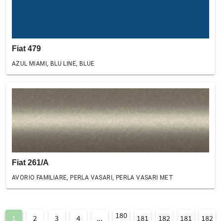
Fiat 479
AZUL MIAMI, BLU LINE, BLUE
Fiat 261/A
AVORIO FAMILIARE, PERLA VASARI, PERLA VASARI MET
180
1
2
3
4
...
181
182
181
182