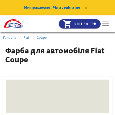
Ми працюємо!
#braveukraine
clear
shopping_cart
menu
0 ШТ /
0 ГРН
Головна
/
Fiat
/
Coupe
Фарба для автомобіля Fiat
Coupe