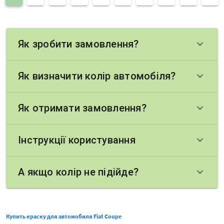
Як зробити замовлення?
keyboard_arrow_down
Як визначити колір автомобіля?
keyboard_arrow_down
Як отримати замовлення?
keyboard_arrow_down
Інструкції користування
keyboard_arrow_down
А якщо колір не підійде?
keyboard_arrow_down
Купить краску для автомобиля Fiat Coupe