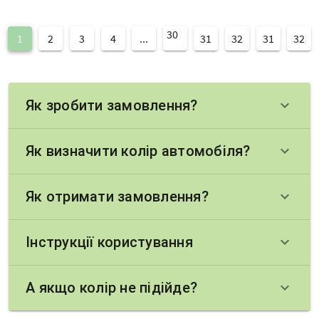
30
1
2
3
4
...
31
32
31
32
Як зробити замовлення?
keyboard_arrow_down
Як визначити колір автомобіля?
keyboard_arrow_down
Як отримати замовлення?
keyboard_arrow_down
Інструкції користування
keyboard_arrow_down
А якщо колір не підійде?
keyboard_arrow_down