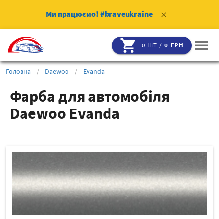
Ми працюємо!
#braveukraine
clear
shopping_cart
menu
0 ШТ /
0 ГРН
Головна
/
Daewoo
/
Evanda
Фарба для автомобіля
Daewoo Evanda