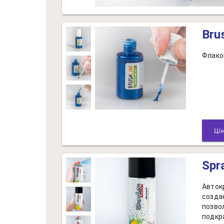
Bru
Флако
Spr
Авток
созда
позво
подкр