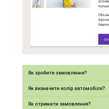
услов
пульв
Объем
балло
бампе
Як зробити замовлення?
Як визначити колір автомобіля?
Як отримати замовлення?