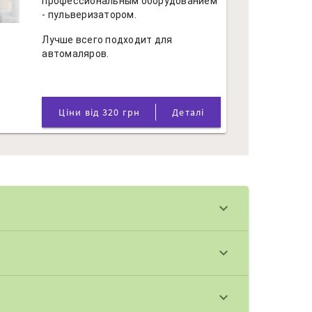
профессиональным оборудованием
- пульверизатором.
Лучше всего подходит для
автомаляров.
Ціни від 320 грн
Деталі
keyboard_arrow_down
keyboard_arrow_down
keyboard_arrow_down