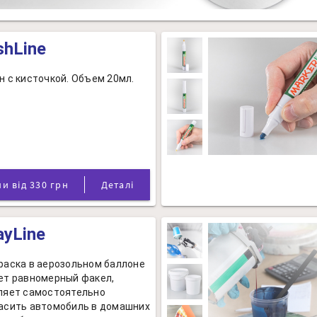
shLine
н с кисточкой. Объем 20мл.
Ціни від 330 грн
Деталі
ayLine
раска в аерозольном баллоне
ет равномерный факел,
ляет самостоятельно
асить автомобиль в домашних