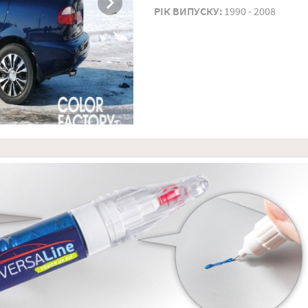
chevron_right
РIК ВИПУСКУ:
1990 - 2008