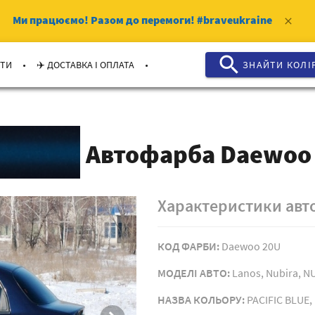
Ми працюємо!
Разом до перемоги!
#braveukraine
clear
search
.
.
КТИ
✈️ ДОСТАВКА І ОПЛАТА
ЗНАЙТИ КОЛI
Автофарба Daewoo
Характеристики ав
КОД ФАРБИ:
Daewoo 20U
МОДЕЛI АВТО:
Lanos, Nubira, N
НАЗВА КОЛЬОРУ:
PACIFIC BLUE,