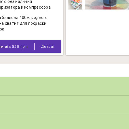
иях, без наличия
еризатора и компрессора.
 баллона 400мл, одного
на хватит для покраски
ра.
Ціни від 550 грн
Деталі