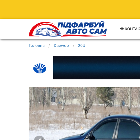
☎️ КОНТА
Головна
/
Daewoo
/
20U