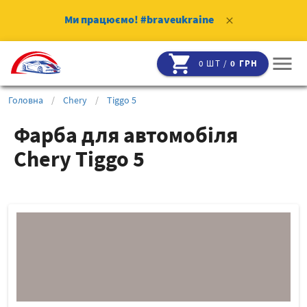
Ми працюємо!
#braveukraine
clear
shopping_cart
menu
0 ШТ /
0 ГРН
Головна
/
Chery
/
Tiggo 5
Фарба для автомобіля
Chery Tiggo 5