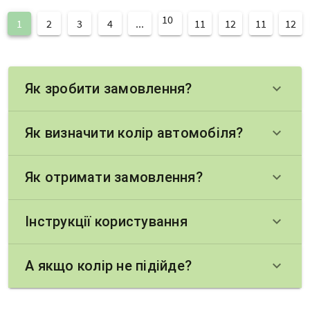
10
1
2
3
4
...
11
12
11
12
Як зробити замовлення?
keyboard_arrow_down
Як визначити колір автомобіля?
keyboard_arrow_down
Як отримати замовлення?
keyboard_arrow_down
Інструкції користування
keyboard_arrow_down
А якщо колір не підійде?
keyboard_arrow_down