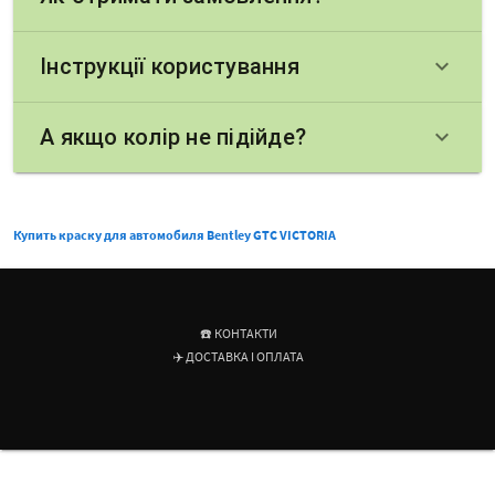
Інструкції користування
keyboard_arrow_down
А якщо колір не підійде?
keyboard_arrow_down
Купить краску для автомобиля Bentley GTC VICTORIA
☎️ КОНТАКТИ
✈️ ДОСТАВКА І ОПЛАТА