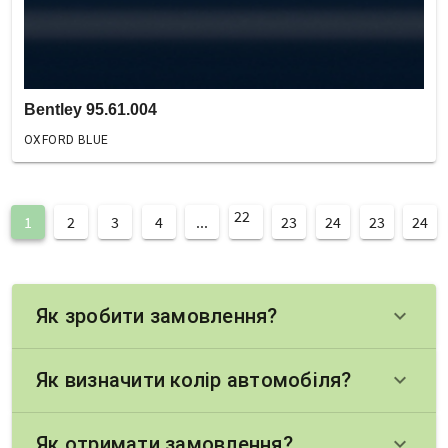
Bentley 95.61.004
OXFORD BLUE
22
1
2
3
4
...
23
24
23
24
Як зробити замовлення?
keyboard_arrow_down
Як визначити колір автомобіля?
keyboard_arrow_down
Як отримати замовлення?
keyboard_arrow_down