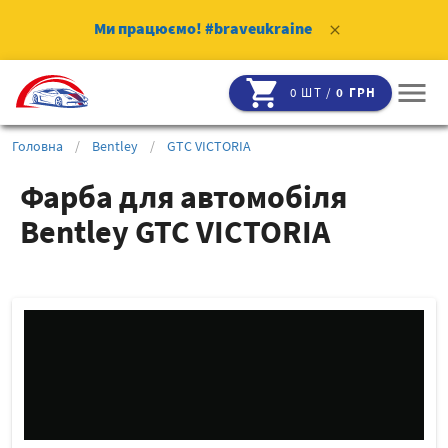
Ми працюємо!
#braveukraine
clear
shopping_cart
menu
0 ШТ /
0 ГРН
Головна
/
Bentley
/
GTC VICTORIA
Фарба для автомобіля
Bentley GTC VICTORIA