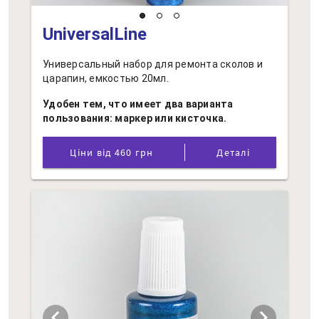
UniversalLine
Универсальный набор для ремонта сколов и
царапин, емкостью 20мл.
Удобен тем, что имеет два варианта
пользования: маркер или кисточка.
Ціни від 460 грн
Деталі
chevron_left
chevron_right