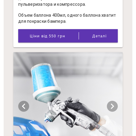
пульверизатора и компрессора.
Объем баллона 400мл, одного баллона хватит
для покраски бампера.
Ціни від 550 грн
Деталі
chevron_left
chevron_right