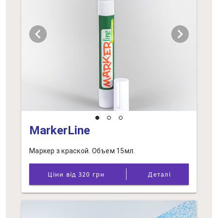
chevron_left
chevron_right
MarkerLine
Маркер з краской. Объем 15мл.
Ціни від 320 грн
Деталі