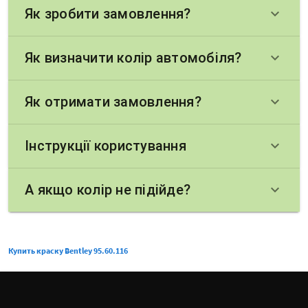
Як зробити замовлення?
keyboard_arrow_down
Як визначити колір автомобіля?
keyboard_arrow_down
Як отримати замовлення?
keyboard_arrow_down
Інструкції користування
keyboard_arrow_down
А якщо колір не підійде?
keyboard_arrow_down
Купить краску Bentley 95.60.116