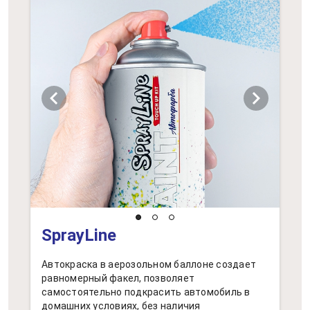
chevron_left
chevron_right
SprayLine
Автокраска в аерозольном баллоне создает
равномерный факел, позволяет
самостоятельно подкрасить автомобиль в
домашних условиях, без наличия