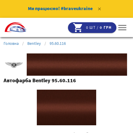
Ми працюємо!
#braveukraine
clear
shopping_cart
menu
0 ШТ /
0 ГРН
Головна
/
Bentley
/
95.60.116
Автофарба Bentley 95.60.116