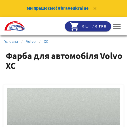
Ми працюємо!
#braveukraine
clear
shopping_cart
menu
0 ШТ /
0 ГРН
Головна
/
Volvo
/
XC
Фарба для автомобіля Volvo
XC