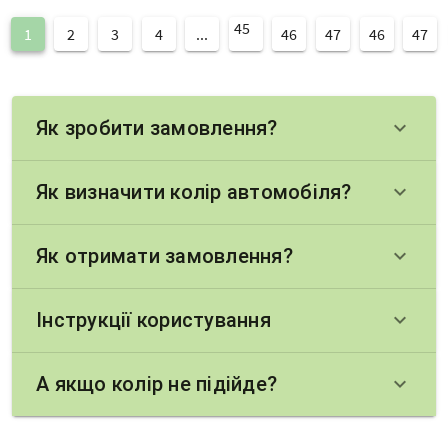
45
1
2
3
4
...
46
47
46
47
Як зробити замовлення?
keyboard_arrow_down
Як визначити колір автомобіля?
keyboard_arrow_down
Як отримати замовлення?
keyboard_arrow_down
Інструкції користування
keyboard_arrow_down
А якщо колір не підійде?
keyboard_arrow_down