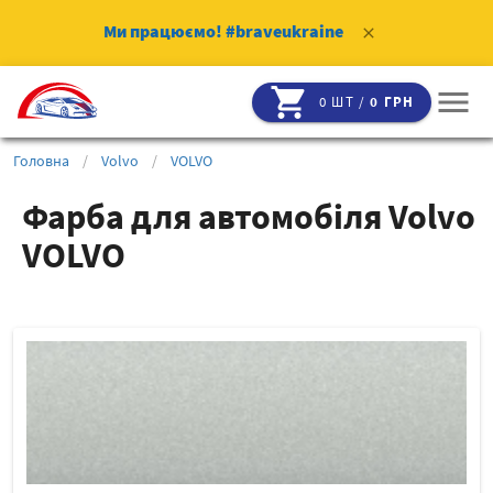
Ми працюємо!
#braveukraine
clear
shopping_cart
menu
0 ШТ /
0 ГРН
Головна
/
Volvo
/
VOLVO
Фарба для автомобіля Volvo
VOLVO