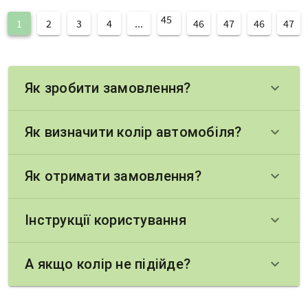
45
1
2
3
4
...
46
47
46
47
Як зробити замовлення?
keyboard_arrow_down
Як визначити колір автомобіля?
keyboard_arrow_down
Як отримати замовлення?
keyboard_arrow_down
Інструкції користування
keyboard_arrow_down
А якщо колір не підійде?
keyboard_arrow_down