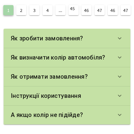
45
1
2
3
4
...
46
47
46
47
Як зробити замовлення?
keyboard_arrow_down
Як визначити колір автомобіля?
keyboard_arrow_down
Як отримати замовлення?
keyboard_arrow_down
Інструкції користування
keyboard_arrow_down
А якщо колір не підійде?
keyboard_arrow_down