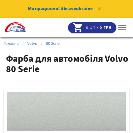
Ми працюємо!
#braveukraine
clear
shopping_cart
menu
0 ШТ /
0 ГРН
Головна
/
Volvo
/
80 Serie
Фарба для автомобіля Volvo
80 Serie