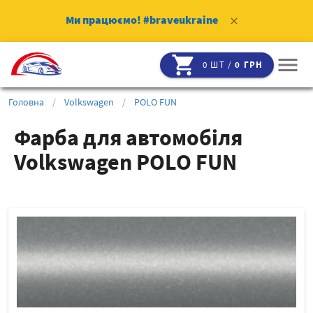
Ми працюємо!
#braveukraine
clear
shopping_cart
menu
0 ШТ /
0 ГРН
Головна
/
Volkswagen
/
POLO FUN
Фарба для автомобіля
Volkswagen POLO FUN