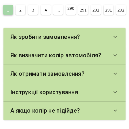
290
1
2
3
4
...
291
292
291
292
Як зробити замовлення?
keyboard_arrow_down
Як визначити колір автомобіля?
keyboard_arrow_down
Як отримати замовлення?
keyboard_arrow_down
Інструкції користування
keyboard_arrow_down
А якщо колір не підійде?
keyboard_arrow_down