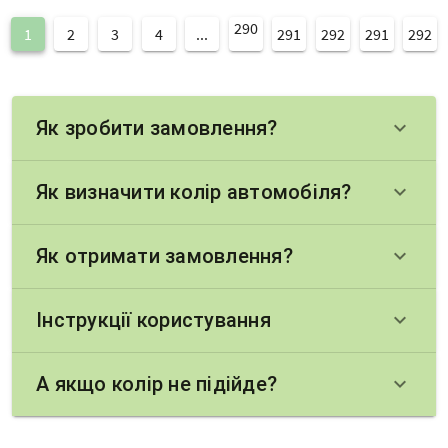
290
1
2
3
4
...
291
292
291
292
Як зробити замовлення?
keyboard_arrow_down
Як визначити колір автомобіля?
keyboard_arrow_down
Як отримати замовлення?
keyboard_arrow_down
Інструкції користування
keyboard_arrow_down
А якщо колір не підійде?
keyboard_arrow_down