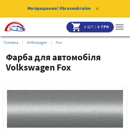
Ми працюємо!
#braveukraine
clear
shopping_cart
menu
0 ШТ /
0 ГРН
Головна
/
Volkswagen
/
Fox
Фарба для автомобіля
Volkswagen Fox