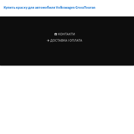
Купить краску для автомобиля Volkswagen CrossTouran
☎️ КОНТАКТИ
✈️ ДОСТАВКА І ОПЛАТА