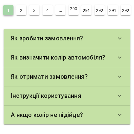
290
1
2
3
4
...
291
292
291
292
Як зробити замовлення?
keyboard_arrow_down
Як визначити колір автомобіля?
keyboard_arrow_down
Як отримати замовлення?
keyboard_arrow_down
Інструкції користування
keyboard_arrow_down
А якщо колір не підійде?
keyboard_arrow_down