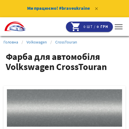
Ми працюємо!
#braveukraine
clear
shopping_cart
menu
0 ШТ /
0 ГРН
Головна
/
Volkswagen
/
CrossTouran
Фарба для автомобіля
Volkswagen CrossTouran