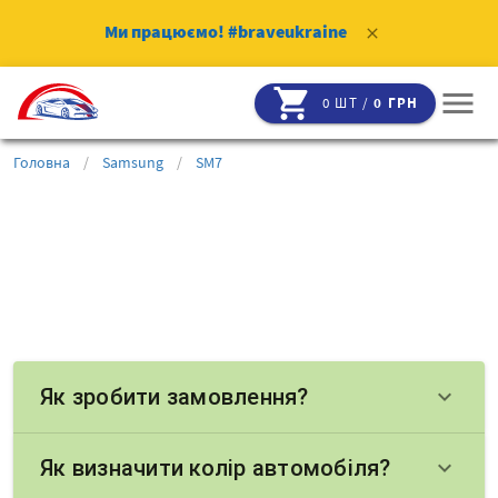
Ми працюємо!
#braveukraine
clear
shopping_cart
menu
0 ШТ /
0 ГРН
Головна
/
Samsung
/
SM7
Як зробити замовлення?
keyboard_arrow_down
Як визначити колір автомобіля?
keyboard_arrow_down