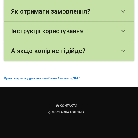
Як отримати замовлення?
keyboard_arrow_down
Інструкції користування
keyboard_arrow_down
А якщо колір не підійде?
keyboard_arrow_down
Купить краску для автомобиля Samsung SM7
☎️ КОНТАКТИ
✈️ ДОСТАВКА І ОПЛАТА