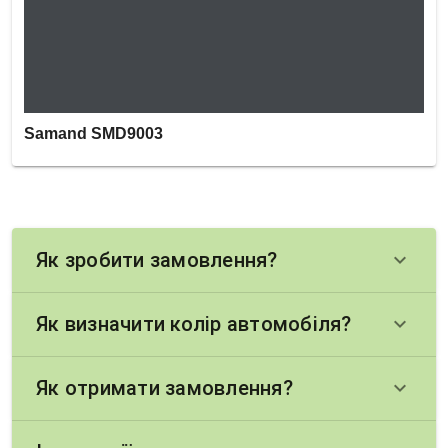
Samand SMD9003
Як зробити замовлення?
keyboard_arrow_down
Як визначити колір автомобіля?
keyboard_arrow_down
Як отримати замовлення?
keyboard_arrow_down