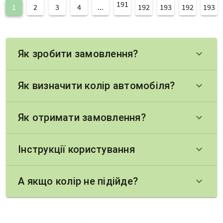
191
1
2
3
4
...
192
193
192
193
Як зробити замовлення?
keyboard_arrow_down
Як визначити колір автомобіля?
keyboard_arrow_down
Як отримати замовлення?
keyboard_arrow_down
Інструкції користування
keyboard_arrow_down
А якщо колір не підійде?
keyboard_arrow_down