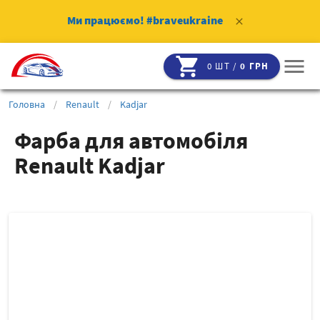
Ми працюємо!
#braveukraine
clear
shopping_cart
menu
0 ШТ /
0 ГРН
Головна
/
Renault
/
Kadjar
Фарба для автомобіля
Renault Kadjar