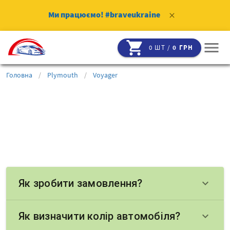
Ми працюємо!
#braveukraine
clear
shopping_cart
menu
0 ШТ /
0 ГРН
Головна
/
Plymouth
/
Voyager
Як зробити замовлення?
keyboard_arrow_down
Як визначити колір автомобіля?
keyboard_arrow_down