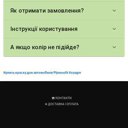
Як отримати замовлення?
keyboard_arrow_down
Інструкції користування
keyboard_arrow_down
А якщо колір не підійде?
keyboard_arrow_down
Купить краску для автомобиля Plymouth Voyager
☎️ КОНТАКТИ
✈️ ДОСТАВКА І ОПЛАТА