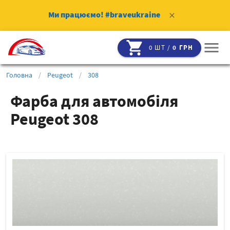
Ми працюємо!
#braveukraine
clear
shopping_cart
menu
0 ШТ /
0 ГРН
Головна
/
Peugeot
/
308
Фарба для автомобіля
Peugeot 308