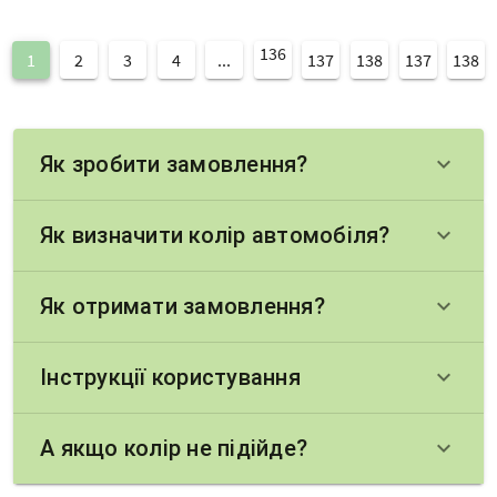
136
1
2
3
4
...
137
138
137
138
Як зробити замовлення?
keyboard_arrow_down
Як визначити колір автомобіля?
keyboard_arrow_down
Як отримати замовлення?
keyboard_arrow_down
Інструкції користування
keyboard_arrow_down
А якщо колір не підійде?
keyboard_arrow_down