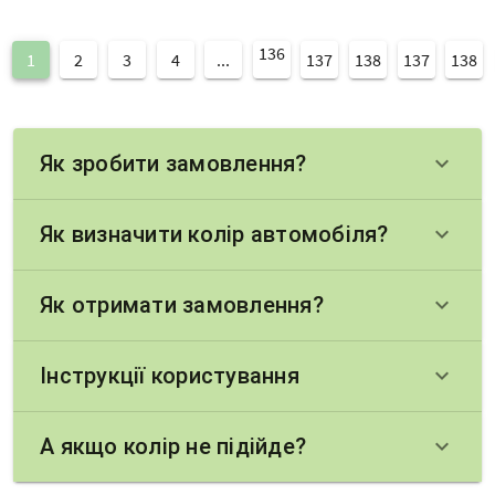
136
1
2
3
4
...
137
138
137
138
Як зробити замовлення?
keyboard_arrow_down
Як визначити колір автомобіля?
keyboard_arrow_down
Як отримати замовлення?
keyboard_arrow_down
Інструкції користування
keyboard_arrow_down
А якщо колір не підійде?
keyboard_arrow_down