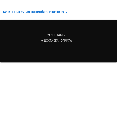
Купить краску для автомобиля Peugeot 307C
☎️ КОНТАКТИ
✈️ ДОСТАВКА І ОПЛАТА