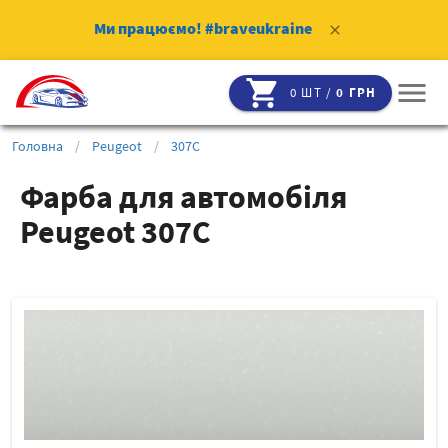
Ми працюємо!
#braveukraine
clear
shopping_cart
menu
0 ШТ /
0 ГРН
Головна
/
Peugeot
/
307C
Фарба для автомобіля
Peugeot 307C