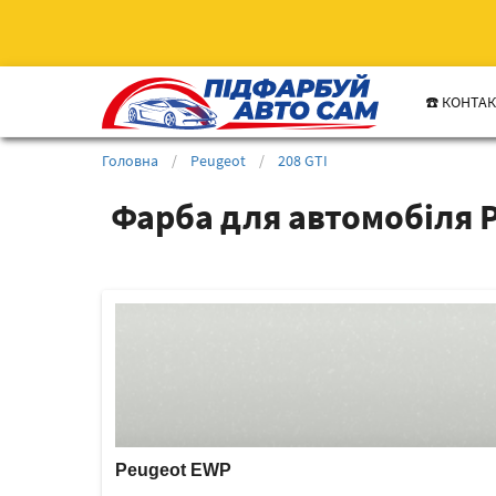
☎️ КОНТА
Головна
/
Peugeot
/
208 GTI
Фарба для автомобіля P
Peugeot EWP