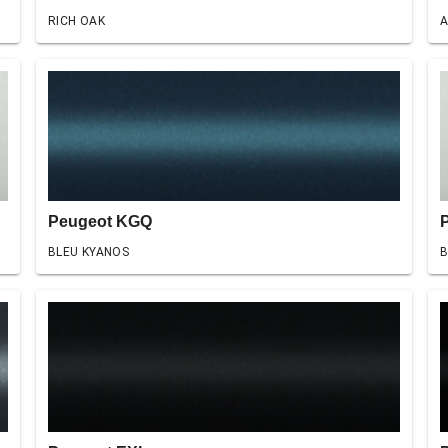
RICH OAK
A
Peugeot KGQ
BLEU KYANOS
B