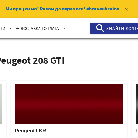
Ми працюємо!
Разом до перемоги!
#braveukraine
clear
search
.
.
КТИ
✈️ ДОСТАВКА І ОПЛАТА
ЗНАЙТИ КОЛI
eugeot 208 GTI
Peugeot LKR