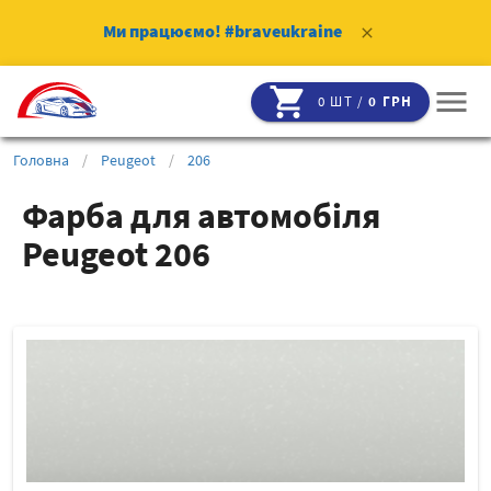
Ми працюємо!
#braveukraine
clear
shopping_cart
menu
0 ШТ /
0 ГРН
Головна
/
Peugeot
/
206
Фарба для автомобіля
Peugeot 206