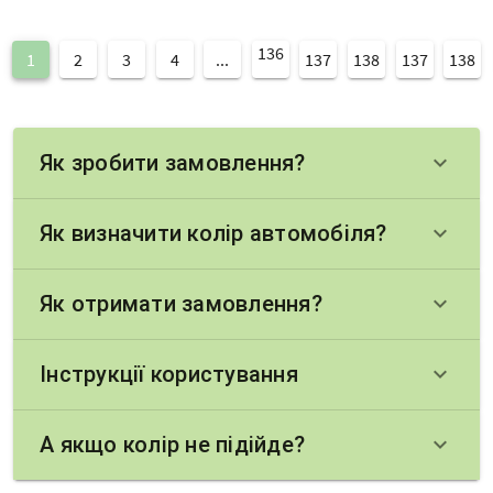
136
1
2
3
4
...
137
138
137
138
Як зробити замовлення?
keyboard_arrow_down
Як визначити колір автомобіля?
keyboard_arrow_down
Як отримати замовлення?
keyboard_arrow_down
Інструкції користування
keyboard_arrow_down
А якщо колір не підійде?
keyboard_arrow_down