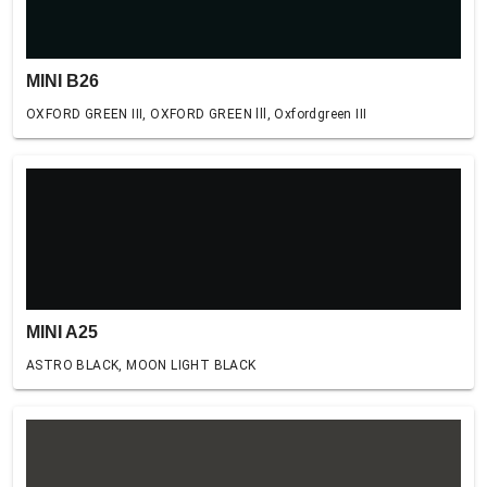
MINI B26
OXFORD GREEN III, OXFORD GREEN lll, Oxfordgreen III
MINI A25
ASTRO BLACK, MOON LIGHT BLACK