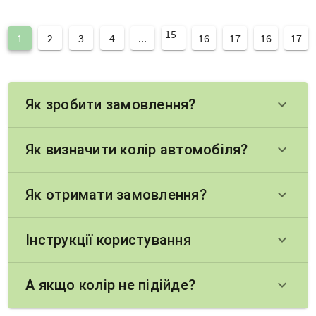
15
1
2
3
4
...
16
17
16
17
Як зробити замовлення?
keyboard_arrow_down
Як визначити колір автомобіля?
keyboard_arrow_down
Як отримати замовлення?
keyboard_arrow_down
Інструкції користування
keyboard_arrow_down
А якщо колір не підійде?
keyboard_arrow_down