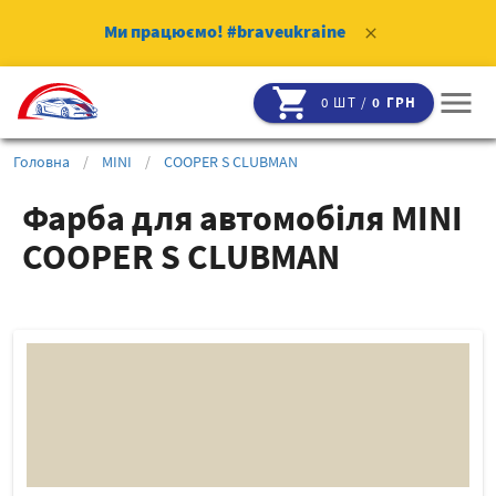
Ми працюємо!
#braveukraine
clear
shopping_cart
menu
0 ШТ /
0 ГРН
Головна
/
MINI
/
COOPER S CLUBMAN
Фарба для автомобіля MINI
COOPER S CLUBMAN