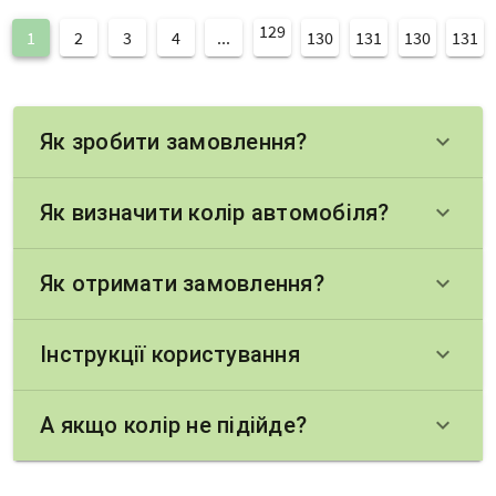
129
1
2
3
4
...
130
131
130
131
Як зробити замовлення?
keyboard_arrow_down
Як визначити колір автомобіля?
keyboard_arrow_down
Як отримати замовлення?
keyboard_arrow_down
Інструкції користування
keyboard_arrow_down
А якщо колір не підійде?
keyboard_arrow_down