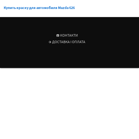
Купить краску для автомобиля Mazda 626
☎️ КОНТАКТИ
✈️ ДОСТАВКА І ОПЛАТА