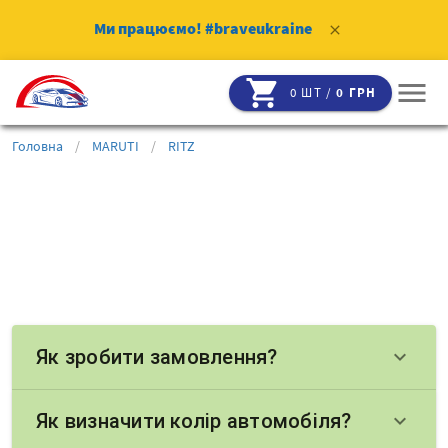
Ми працюємо!
#braveukraine
clear
shopping_cart
menu
0 ШТ /
0 ГРН
Головна
/
MARUTI
/
RITZ
Як зробити замовлення?
keyboard_arrow_down
Як визначити колір автомобіля?
keyboard_arrow_down