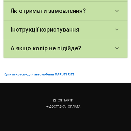
Як отримати замовлення?
keyboard_arrow_down
Інструкції користування
keyboard_arrow_down
А якщо колір не підійде?
keyboard_arrow_down
Купить краску для автомобиля MARUTI RITZ
☎️ КОНТАКТИ
✈️ ДОСТАВКА І ОПЛАТА