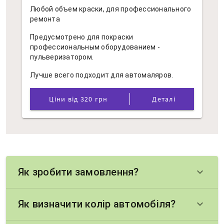
Любой объем краски, для профессионального
ремонта
Предусмотрено для покраски
профессиональным оборудованием -
пульверизатором.
Лучше всего подходит для автомаляров.
Ціни від 320 грн
Деталі
Як зробити замовлення?
keyboard_arrow_down
Як визначити колір автомобіля?
keyboard_arrow_down