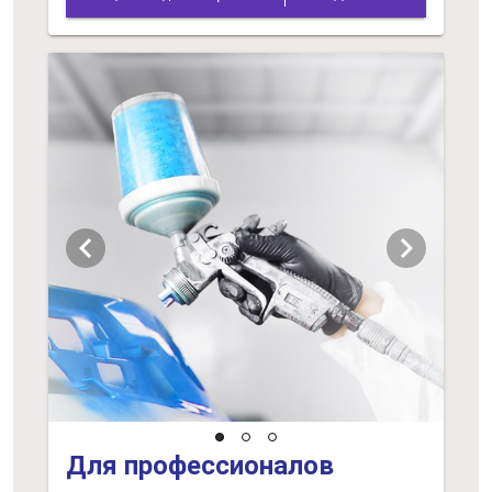
chevron_left
chevron_right
Для профессионалов