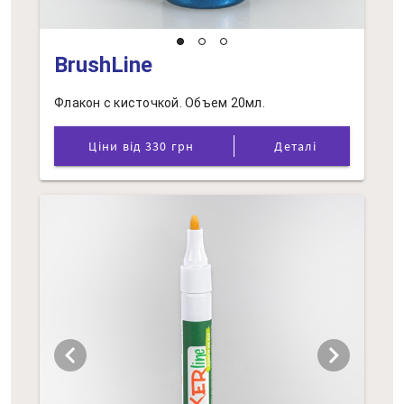
BrushLine
Флакон с кисточкой. Объем 20мл.
Ціни від 330 грн
Деталі
chevron_left
chevron_right