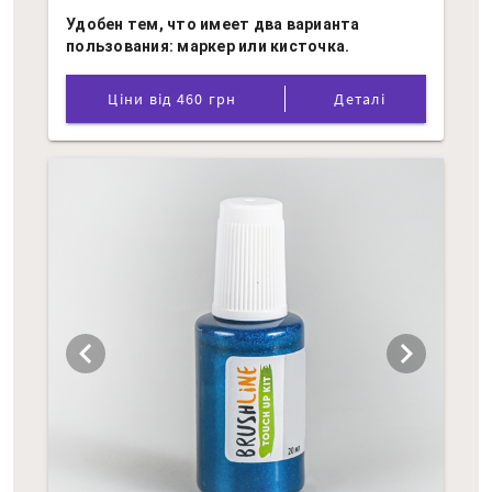
Удобен тем, что имеет два варианта
пользования: маркер или кисточка.
Ціни від 460 грн
Деталі
chevron_left
chevron_right