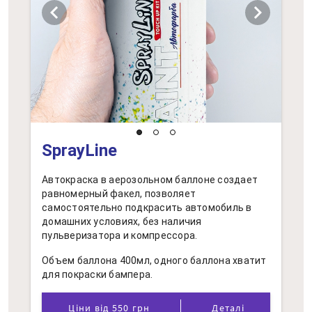
chevron_left
chevron_right
SprayLine
Автокраска в аерозольном баллоне создает
равномерный факел, позволяет
самостоятельно подкрасить автомобиль в
домашних условиях, без наличия
пульверизатора и компрессора.
Объем баллона 400мл, одного баллона хватит
для покраски бампера.
Ціни від 550 грн
Деталі