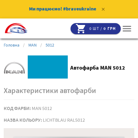
Ми працюємо!
#braveukraine
clear
shopping_cart
menu
0 ШТ /
0 ГРН
Головна
/
MAN
/
5012
Автофарба MAN 5012
Характеристики автофарби
КОД ФАРБИ:
MAN 5012
НАЗВА КОЛЬОРУ:
LICHTBLAU RAL5012