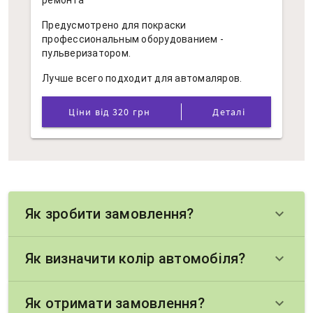
ремонта
Предусмотрено для покраски
профессиональным оборудованием -
пульверизатором.
Лучше всего подходит для автомаляров.
Ціни від 320 грн
Деталі
Як зробити замовлення?
keyboard_arrow_down
Як визначити колір автомобіля?
keyboard_arrow_down
Як отримати замовлення?
keyboard_arrow_down