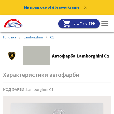
Ми працюємо!
#braveukraine
clear
shopping_cart
menu
0 ШТ /
0 ГРН
Головна
/
Lamborghini
/
C1
Автофарба Lamborghini C1
Характеристики автофарби
КОД ФАРБИ:
Lamborghini C1