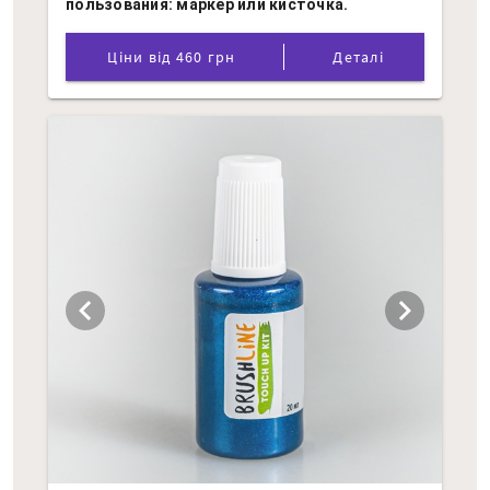
пользования: маркер или кисточка.
Ціни від 460 грн
Деталі
chevron_left
chevron_right