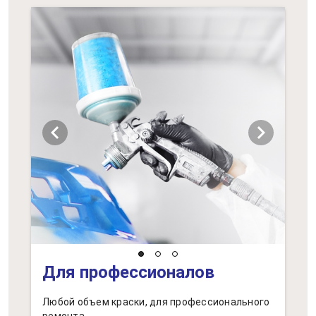
chevron_left
chevron_right
Для профессионалов
Любой объем краски, для профессионального