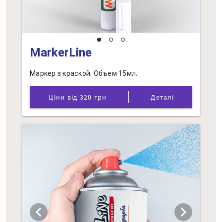
MarkerLine
Маркер з краской. Объем 15мл.
Ціни від 320 грн
Деталі
chevron_left
chevron_right