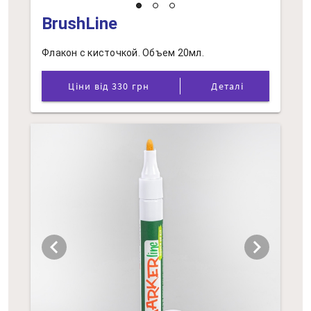
BrushLine
Флакон с кисточкой. Объем 20мл.
Ціни від 330 грн
Деталі
chevron_left
chevron_right