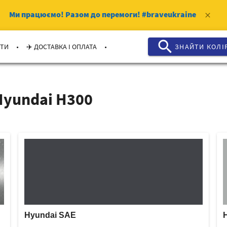
Ми працюємо!
Разом до перемоги!
#braveukraine
clear
search
.
.
КТИ
✈️ ДОСТАВКА І ОПЛАТА
ЗНАЙТИ КОЛI
Hyundai H300
Hyundai SAE