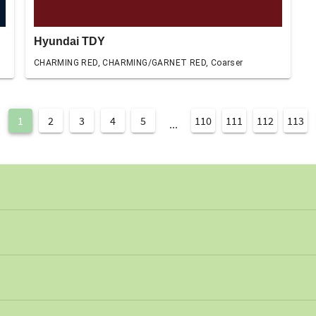
Hyundai TDY
CHARMING RED, CHARMING/GARNET RED, Coarser
1
2
3
4
5
110
111
112
113
...