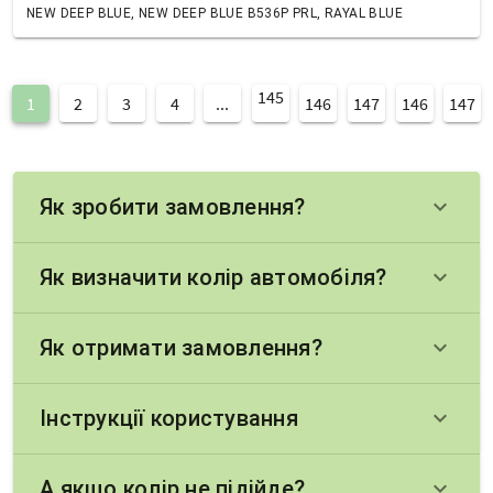
NEW DEEP BLUE, NEW DEEP BLUE B536P PRL, RAYAL BLUE
145
1
2
3
4
...
146
147
146
147
Як зробити замовлення?
keyboard_arrow_down
Як визначити колір автомобіля?
keyboard_arrow_down
Як отримати замовлення?
keyboard_arrow_down
Інструкції користування
keyboard_arrow_down
А якщо колір не підійде?
keyboard_arrow_down