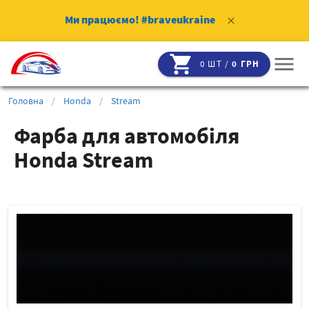
Ми працюємо!
#braveukraine
clear
shopping_cart
menu
0 ШТ /
0 ГРН
Головна
/
Honda
/
Stream
Фарба для автомобіля
Honda Stream