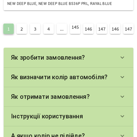
NEW DEEP BLUE, NEW DEEP BLUE B536P PRL, RAYAL BLUE
145
1
2
3
4
...
146
147
146
147
Як зробити замовлення?
keyboard_arrow_down
Як визначити колір автомобіля?
keyboard_arrow_down
Як отримати замовлення?
keyboard_arrow_down
Інструкції користування
keyboard_arrow_down
А якщо колір не підійде?
keyboard_arrow_down