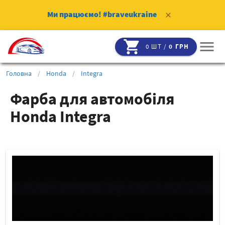
Ми працюємо!
#braveukraine
clear
shopping_cart
menu
0 ШТ /
0 ГРН
Головна
/
Honda
/
Integra
Фарба для автомобіля
Honda Integra