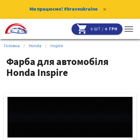
Ми працюємо!
#braveukraine
clear
shopping_cart
menu
0 ШТ /
0 ГРН
Головна
/
Honda
/
Inspire
Фарба для автомобіля
Honda Inspire