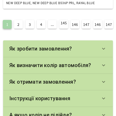
NEW DEEP BLUE, NEW DEEP BLUE B536P PRL, RAYAL BLUE
145
1
2
3
4
...
146
147
146
147
Як зробити замовлення?
keyboard_arrow_down
Як визначити колір автомобіля?
keyboard_arrow_down
Як отримати замовлення?
keyboard_arrow_down
Інструкції користування
keyboard_arrow_down
А якщо колір не підійде?
keyboard_arrow_down