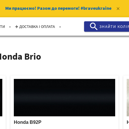
Ми працюємо!
Разом до перемоги!
#braveukraine
clear
search
.
.
КТИ
✈️ ДОСТАВКА І ОПЛАТА
ЗНАЙТИ КОЛI
onda Brio
Honda B92P