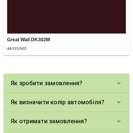
Great Wall DK302M
ABYSS RED
Як зробити замовлення?
keyboard_arrow_down
Як визначити колір автомобіля?
keyboard_arrow_down
Як отримати замовлення?
keyboard_arrow_down