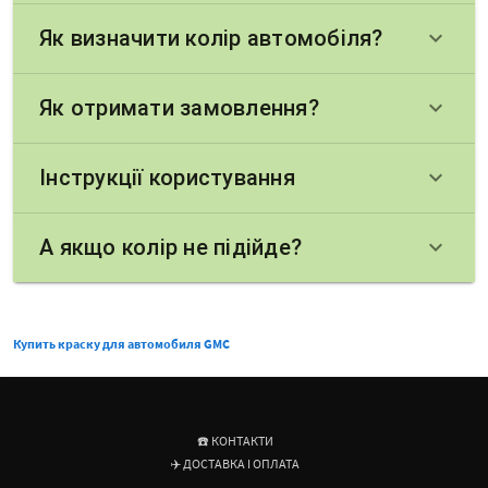
Як визначити колір автомобіля?
keyboard_arrow_down
Як отримати замовлення?
keyboard_arrow_down
Інструкції користування
keyboard_arrow_down
А якщо колір не підійде?
keyboard_arrow_down
Купить краску для автомобиля GMC
☎️ КОНТАКТИ
✈️ ДОСТАВКА І ОПЛАТА