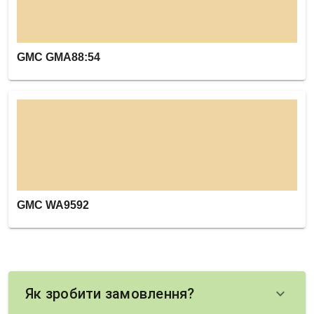
GMC GMA88:54
GMC WA9592
Як зробити замовлення?
keyboard_arrow_down