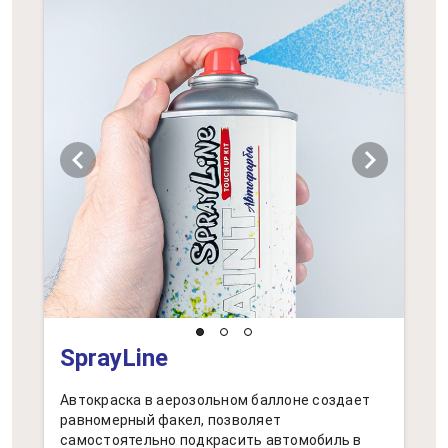
chevron_left
chevron_right
SprayLine
Автокраска в аерозольном баллоне создает
равномерный факел, позволяет
самостоятельно подкрасить автомобиль в