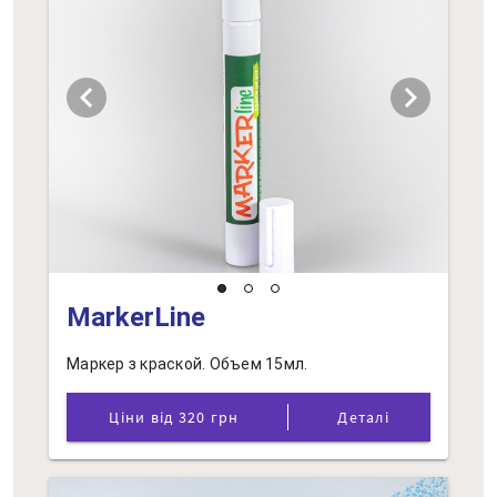
chevron_left
chevron_right
MarkerLine
Маркер з краской. Объем 15мл.
Ціни від 320 грн
Деталі