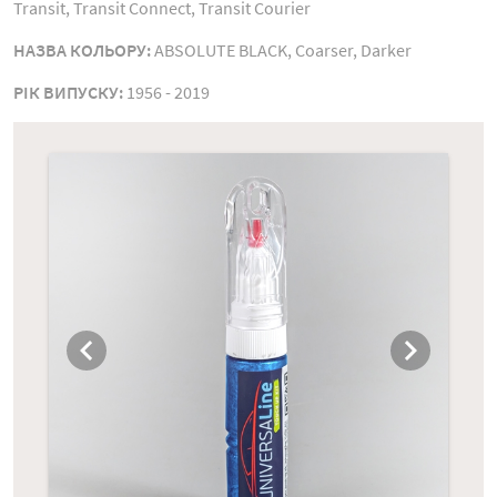
Transit, Transit Connect, Transit Courier
НАЗВА КОЛЬОРУ:
ABSOLUTE BLACK, Coarser, Darker
РIК ВИПУСКУ:
1956 - 2019
chevron_left
chevron_right