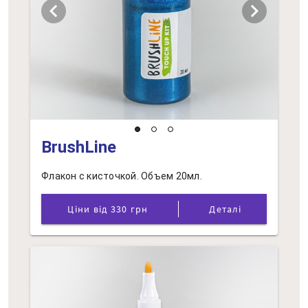
chevron_left
chevron_right
BrushLine
Флакон с кисточкой. Объем 20мл.
Ціни від 330 грн
Деталі