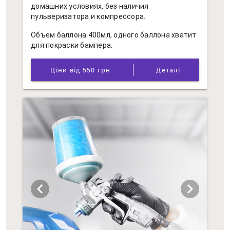
домашних условиях, без наличия
пульверизатора и компрессора.
Объем баллона 400мл, одного баллона хватит
для покраски бампера.
Ціни від 550 грн
Деталі
chevron_left
chevron_right