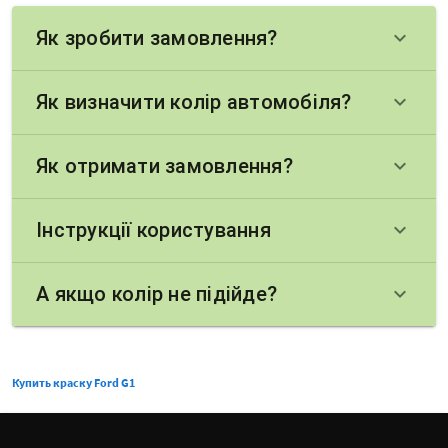
Як зробити замовлення?
keyboard_arrow_down
Як визначити колір автомобіля?
keyboard_arrow_down
Як отримати замовлення?
keyboard_arrow_down
Інструкції користування
keyboard_arrow_down
А якщо колір не підійде?
keyboard_arrow_down
Купить краску Ford G1